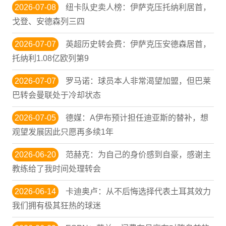
2026-07-08
纽卡队史卖人榜：伊萨克压托纳利居首，
戈登、安德森列三四
2026-07-07
英超历史转会费：伊萨克压安德森居首，
托纳利1.08亿欧列第9
2026-07-07
罗马诺：球员本人非常渴望加盟，但巴莱
巴转会曼联处于冷却状态
2026-07-05
德媒：A伊布预计担任迪亚斯的替补，想
观望发展因此只愿再多续1年
2026-06-20
范赫克：为自己的身价感到自豪，感谢主
教练给了我时间处理转会
2026-06-14
卡迪奥卢：从不后悔选择代表土耳其效力
我们拥有极其狂热的球迷