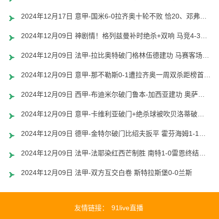
2024年12月17日 意甲-国米6-0拉齐奥十轮不败 恰20、邓弗里斯传射巴雷拉世界波
2024年12月09日 神剧情！格列兹曼补时绝杀+双响 马竞4-3塞维利亚各赛事9连胜
2024年12月09日 法甲-拉比奥特破门格林伍德建功 马赛客场2-0圣埃蒂安联赛3连胜
2024年12月09日 意甲-那不勒斯0-1遭拉齐奥一周双杀距榜首2分 伊萨克森制胜球
2024年12月09日 西甲-布迪米尔破门鲁本-加西亚建功 奥萨苏纳2-2阿拉维斯
2024年12月09日 意甲-卡维利亚破门+绝杀球被吹贝洛蒂破门 威尼斯2-2科莫
2024年12月09日 德甲-金特尔破门比绍夫扳平 霍芬海姆1-1战平弗赖堡
2024年12月09日 法甲-法耶染红西芒制胜 南特1-0雷恩终结联赛十轮不胜
2024年12月09日 法甲-双方互交白卷 斯特拉斯堡0-0兰斯
友情链接：
91live直播