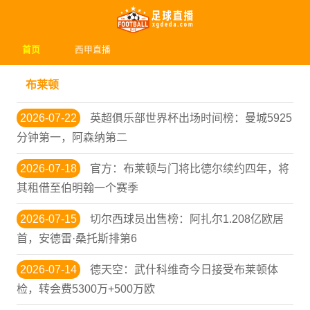
首页
西甲直播
布莱顿
2026-07-22
英超俱乐部世界杯出场时间榜：曼城5925
分钟第一，阿森纳第二
2026-07-18
官方：布莱顿与门将比德尔续约四年，将
其租借至伯明翰一个赛季
2026-07-15
切尔西球员出售榜：阿扎尔1.208亿欧居
首，安德雷·桑托斯排第6
2026-07-14
德天空：武什科维奇今日接受布莱顿体
检，转会费5300万+500万欧