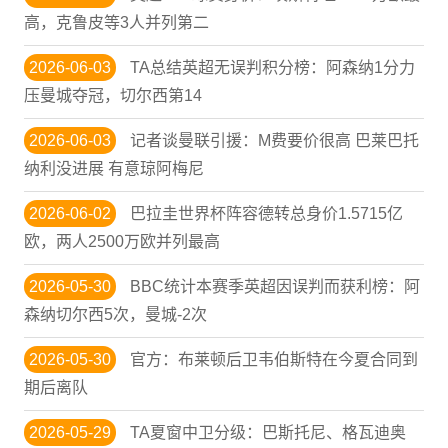
高，克鲁皮等3人并列第二
2026-06-03
TA总结英超无误判积分榜：阿森纳1分力
压曼城夺冠，切尔西第14
2026-06-03
记者谈曼联引援：M费要价很高 巴莱巴托
纳利没进展 有意琼阿梅尼
2026-06-02
巴拉圭世界杯阵容德转总身价1.5715亿
欧，两人2500万欧并列最高
2026-05-30
BBC统计本赛季英超因误判而获利榜：阿
森纳切尔西5次，曼城-2次
2026-05-30
官方：布莱顿后卫韦伯斯特在今夏合同到
期后离队
2026-05-29
TA夏窗中卫分级：巴斯托尼、格瓦迪奥