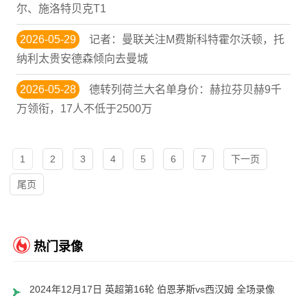
尔、施洛特贝克T1
2026-05-29
记者：曼联关注M费斯科特霍尔沃顿，托
纳利太贵安德森倾向去曼城
2026-05-28
德转列荷兰大名单身价：赫拉芬贝赫9千
万领衔，17人不低于2500万
1
2
3
4
5
6
7
下一页
尾页
热门录像
2024年12月17日 英超第16轮 伯恩茅斯vs西汉姆 全场录像