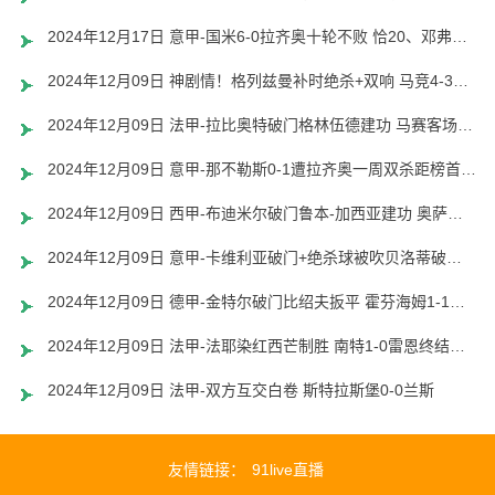
2024年12月17日 意甲-国米6-0拉齐奥十轮不败 恰20、邓弗里斯传射巴雷拉世界波
2024年12月09日 神剧情！格列兹曼补时绝杀+双响 马竞4-3塞维利亚各赛事9连胜
2024年12月09日 法甲-拉比奥特破门格林伍德建功 马赛客场2-0圣埃蒂安联赛3连胜
2024年12月09日 意甲-那不勒斯0-1遭拉齐奥一周双杀距榜首2分 伊萨克森制胜球
2024年12月09日 西甲-布迪米尔破门鲁本-加西亚建功 奥萨苏纳2-2阿拉维斯
2024年12月09日 意甲-卡维利亚破门+绝杀球被吹贝洛蒂破门 威尼斯2-2科莫
2024年12月09日 德甲-金特尔破门比绍夫扳平 霍芬海姆1-1战平弗赖堡
2024年12月09日 法甲-法耶染红西芒制胜 南特1-0雷恩终结联赛十轮不胜
2024年12月09日 法甲-双方互交白卷 斯特拉斯堡0-0兰斯
友情链接：
91live直播