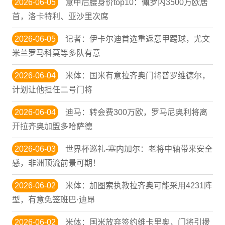
2026-06-05
意甲后腰身价top10：佩罗内3500万欧居
首，洛卡特利、亚沙里次席
2026-06-05
记者：伊卡尔迪首选重返意甲踢球，尤文
米兰罗马科莫等多队有意
2026-06-04
米体：国米有意拉齐奥门将普罗维德尔，
计划让他担任二号门将
2026-06-04
迪马：转会费300万欧，罗马尼奥利将离
开拉齐奥加盟多哈萨德
2026-06-03
世界杯巡礼-塞内加尔：老将中轴带来安全
感，非洲顶流前景可期！
2026-06-02
米体：加图索执教拉齐奥可能采用4231阵
型，有意免签班巴·迪昂
2026-06-02
米体：国米放弃签约维卡里奥，门将引援