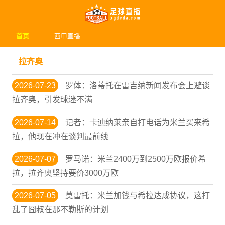
首页
西甲直播
拉齐奥
2026-07-23
罗体：洛蒂托在雷吉纳新闻发布会上避谈
拉齐奥，引发球迷不满
2026-07-14
记者：卡迪纳莱亲自打电话为米兰买来希
拉，他现在冲在谈判最前线
2026-07-07
罗马诺：米兰2400万到2500万欧报价希
拉，拉齐奥坚持要价3000万欧
2026-07-05
莫雷托：米兰加钱与希拉达成协议，这打
乱了囧叔在那不勒斯的计划