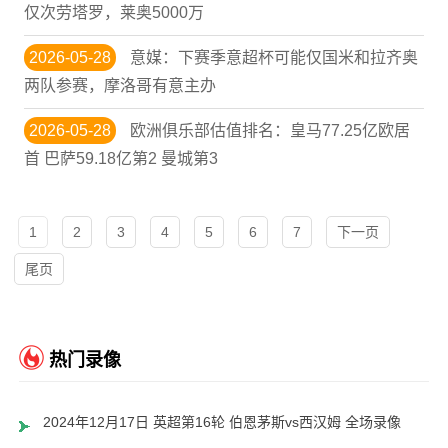
仅次劳塔罗，莱奥5000万
2026-05-28
意媒：下赛季意超杯可能仅国米和拉齐奥
两队参赛，摩洛哥有意主办
2026-05-28
欧洲俱乐部估值排名：皇马77.25亿欧居
首 巴萨59.18亿第2 曼城第3
1
2
3
4
5
6
7
下一页
尾页
热门录像
2024年12月17日 英超第16轮 伯恩茅斯vs西汉姆 全场录像