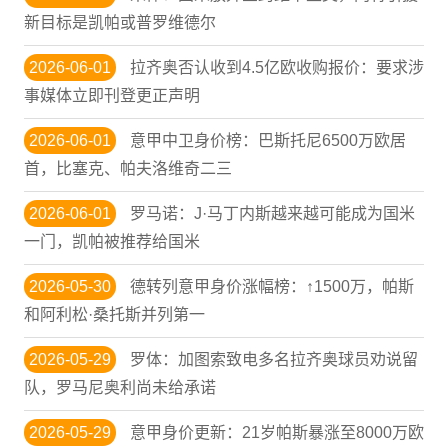
新目标是凯帕或普罗维德尔
2026-06-01
拉齐奥否认收到4.5亿欧收购报价：要求涉
事媒体立即刊登更正声明
2026-06-01
意甲中卫身价榜：巴斯托尼6500万欧居
首，比塞克、帕夫洛维奇二三
2026-06-01
罗马诺：J·马丁内斯越来越可能成为国米
一门，凯帕被推荐给国米
2026-05-30
德转列意甲身价涨幅榜：↑1500万，帕斯
和阿利松·桑托斯并列第一
2026-05-29
罗体：加图索致电多名拉齐奥球员劝说留
队，罗马尼奥利尚未给承诺
2026-05-29
意甲身价更新：21岁帕斯暴涨至8000万欧