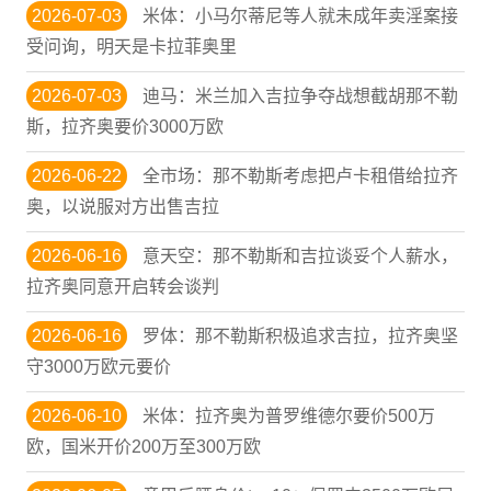
2026-07-03
米体：小马尔蒂尼等人就未成年卖淫案接
受问询，明天是卡拉菲奥里
2026-07-03
迪马：米兰加入吉拉争夺战想截胡那不勒
斯，拉齐奥要价3000万欧
2026-06-22
全市场：那不勒斯考虑把卢卡租借给拉齐
奥，以说服对方出售吉拉
2026-06-16
意天空：那不勒斯和吉拉谈妥个人薪水，
拉齐奥同意开启转会谈判
2026-06-16
罗体：那不勒斯积极追求吉拉，拉齐奥坚
守3000万欧元要价
2026-06-10
米体：拉齐奥为普罗维德尔要价500万
欧，国米开价200万至300万欧