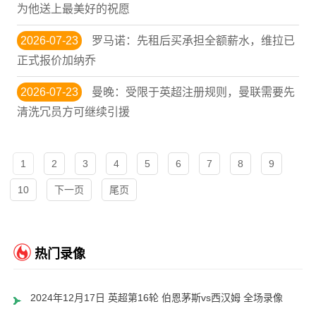
为他送上最美好的祝愿
2026-07-23
罗马诺：先租后买承担全额薪水，维拉已
正式报价加纳乔
2026-07-23
曼晚：受限于英超注册规则，曼联需要先
清洗冗员方可继续引援
1
2
3
4
5
6
7
8
9
10
下一页
尾页
热门录像
2024年12月17日 英超第16轮 伯恩茅斯vs西汉姆 全场录像