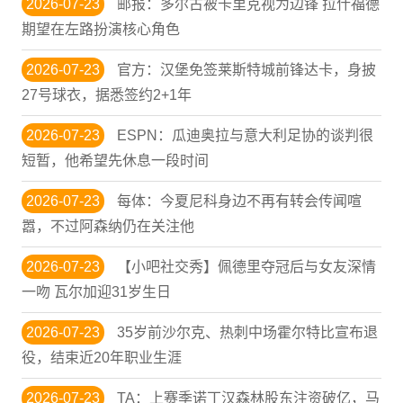
2026-07-23
邮报：多尔古被卡里克视为边锋 拉什福德
期望在左路扮演核心角色
2026-07-23
官方：汉堡免签莱斯特城前锋达卡，身披
27号球衣，据悉签约2+1年
2026-07-23
ESPN：瓜迪奥拉与意大利足协的谈判很
短暂，他希望先休息一段时间
2026-07-23
每体：今夏尼科身边不再有转会传闻喧
嚣，不过阿森纳仍在关注他
2026-07-23
【小吧社交秀】佩德里夺冠后与女友深情
一吻 瓦尔加迎31岁生日
2026-07-23
35岁前沙尔克、热刺中场霍尔特比宣布退
役，结束近20年职业生涯
2026-07-23
TA：上赛季诺丁汉森林股东注资破亿，马