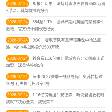
2026-07-25
邮报：切尔西坚持对查洛巴要价3500万镑
+浮动，科莫将提高报价
2026-07-24
384起！TA：世界杯期间英国的家暴事件
激增，官方统计创历史纪录
2026-07-24
BBC：曼联等队有意博塔弗戈中场达尼
洛，帕尔梅拉斯报价2500万镑
2026-07-24
转会费1.16亿镑！曼城官方：安德森正式
加盟，球员将签约5年
2026-07-24
纽卡26-27赛季一线队号码：奥苏拉接过
10号 利夫拉门托改穿2号
2026-07-24
1.16亿镑新援！安德森：听说曼城要我时
我就下决心要来，我很荣幸