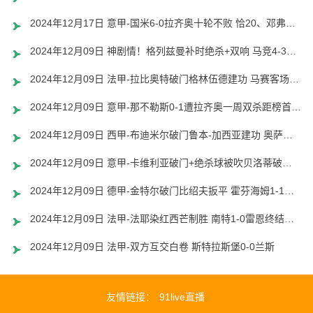
2024年12月17日 意甲-国米6-0拉齐奥十轮不败 恰20、邓弗里斯传射巴雷拉世界波
2024年12月09日 神剧情！格列兹曼补时绝杀+双响 马竞4-3塞维利亚各赛事9连胜
2024年12月09日 法甲-拉比奥特破门格林伍德建功 马赛客场2-0圣埃蒂安联赛3连胜
2024年12月09日 意甲-那不勒斯0-1遭拉齐奥一周双杀距榜首2分 伊萨克森制胜球
2024年12月09日 西甲-布迪米尔破门鲁本-加西亚建功 奥萨苏纳2-2阿拉维斯
2024年12月09日 意甲-卡维利亚破门+绝杀球被吹贝洛蒂破门 威尼斯2-2科莫
2024年12月09日 德甲-金特尔破门比绍夫扳平 霍芬海姆1-1战平弗赖堡
2024年12月09日 法甲-法耶染红西芒制胜 南特1-0雷恩终结联赛十轮不胜
2024年12月09日 法甲-双方互交白卷 斯特拉斯堡0-0兰斯
友情链接：
91live直播