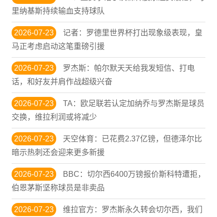
里纳基斯持续输血支持球队
2026-07-23
记者：罗德里世界杯打出现象级表现，皇
马正考虑启动这笔重磅引援
2026-07-23
罗杰斯：帕尔默天天给我发短信、打电
话，和好友并肩作战超级兴奋
2026-07-23
TA：欧足联若认定加纳乔与罗杰斯是球员
交换，维拉利润或将减少
2026-07-23
天空体育：已花费2.37亿镑，但德泽尔比
暗示热刺还会迎来更多新援
2026-07-23
BBC：切尔西6400万镑报价斯科特遭拒，
伯恩茅斯坚称球员是非卖品
2026-07-23
维拉官方：罗杰斯永久转会切尔西，我们