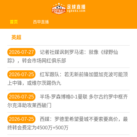
首页
西甲直播
英超
2026-07-27
记者社媒讽刺罗马诺：就像《绿野仙
踪》，转会市场网红俱乐部
2026-07-25
红军跟队：若无新前锋加盟加克波可能顶
上中锋，或维尔茨踢伪九
2026-07-25
半场-罗森博格0-1曼联 多尔古约罗中框齐
尔克泽助攻莱西破门
2026-07-25
西媒：罗德里希望曼城不要索要高价，最
终转会费定为4500万+500万